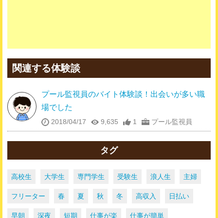
関連する体験談
プール監視員のバイト体験談！出会いが多い職
場でした
2018/04/17
9,635
1
プール監視員
タグ
高校生
大学生
専門学生
受験生
浪人生
主婦
フリーター
春
夏
秋
冬
高収入
日払い
早朝
深夜
短期
仕事が楽
仕事が簡単