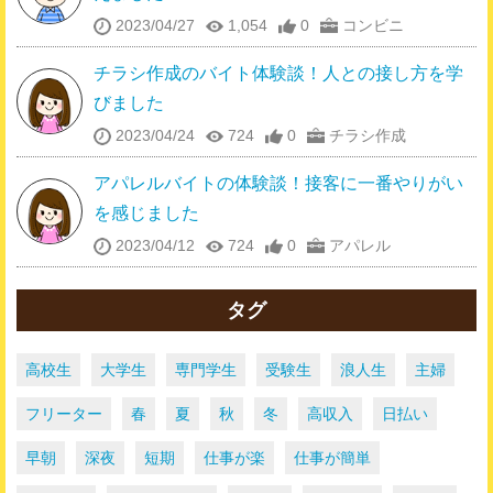
2023/04/27
1,054
0
コンビニ
チラシ作成のバイト体験談！人との接し方を学
びました
2023/04/24
724
0
チラシ作成
アパレルバイトの体験談！接客に一番やりがい
を感じました
2023/04/12
724
0
アパレル
タグ
高校生
大学生
専門学生
受験生
浪人生
主婦
フリーター
春
夏
秋
冬
高収入
日払い
早朝
深夜
短期
仕事が楽
仕事が簡単