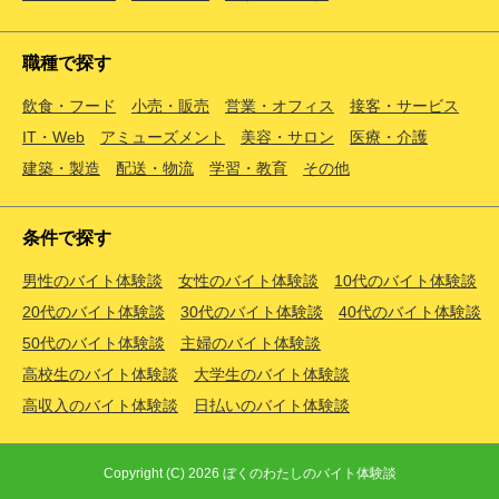
職種で探す
飲食・フード
小売・販売
営業・オフィス
接客・サービス
IT・Web
アミューズメント
美容・サロン
医療・介護
建築・製造
配送・物流
学習・教育
その他
条件で探す
男性のバイト体験談
女性のバイト体験談
10代のバイト体験談
20代のバイト体験談
30代のバイト体験談
40代のバイト体験談
50代のバイト体験談
主婦のバイト体験談
高校生のバイト体験談
大学生のバイト体験談
高収入のバイト体験談
日払いのバイト体験談
Copyright (C) 2026
ぼくのわたしのバイト体験談