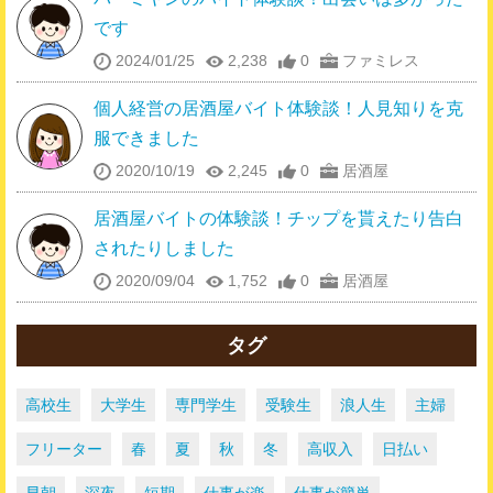
です
2024/01/25
2,238
0
ファミレス
個人経営の居酒屋バイト体験談！人見知りを克
服できました
2020/10/19
2,245
0
居酒屋
居酒屋バイトの体験談！チップを貰えたり告白
されたりしました
2020/09/04
1,752
0
居酒屋
タグ
高校生
大学生
専門学生
受験生
浪人生
主婦
フリーター
春
夏
秋
冬
高収入
日払い
早朝
深夜
短期
仕事が楽
仕事が簡単