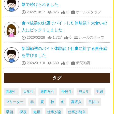
陰で続けられました
2022/10/17
825
0
ホールスタッフ
食べ放題のお店でバイトした体験談！大食いの
人にビックリしました
2020/02/28
1,727
0
ホールスタッフ
新聞勧誘のバイト体験談！仕事に対する責任感
を学びました
2024/01/18
630
0
新聞勧誘
タグ
高校生
大学生
専門学生
受験生
浪人生
主婦
フリーター
春
夏
秋
冬
高収入
日払い
早朝
深夜
短期
仕事が楽
仕事が簡単