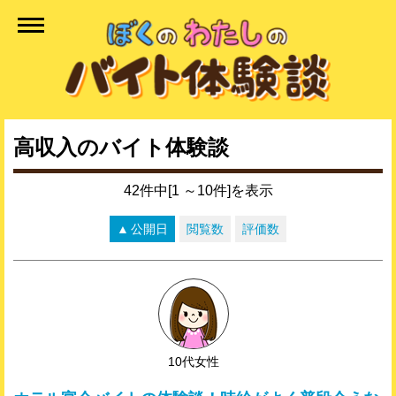
高収入のバイト体験談
42件中[1 ～10件]を表示
公開日
閲覧数
評価数
10代女性