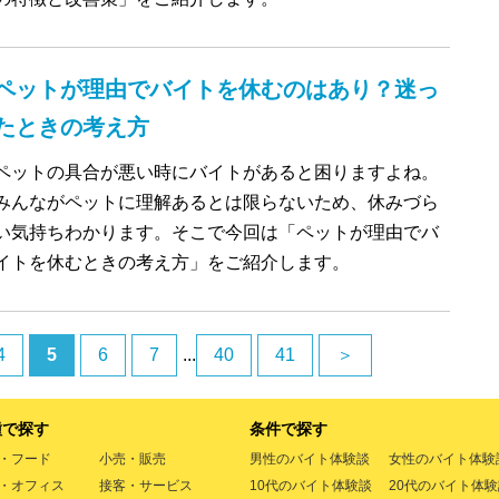
ペットが理由でバイトを休むのはあり？迷っ
たときの考え方
ペットの具合が悪い時にバイトがあると困りますよね。
みんながペットに理解あるとは限らないため、休みづら
い気持ちわかります。そこで今回は「ペットが理由でバ
イトを休むときの考え方」をご紹介します。
4
5
6
7
...
40
41
＞
種で探す
条件で探す
・フード
小売・販売
男性のバイト体験談
女性のバイト体験
・オフィス
接客・サービス
10代のバイト体験談
20代のバイト体験