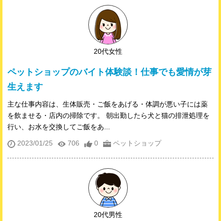
20代女性
ペットショップのバイト体験談！仕事でも愛情が芽
生えます
主な仕事内容は、生体販売・ご飯をあげる・体調が悪い子には薬
を飲ませる・店内の掃除です。 朝出勤したら犬と猫の排泄処理を
行い、お水を交換してご飯をあ...
2023/01/25
706
0
ペットショップ
20代男性