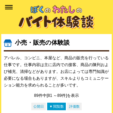
小売・販売の体験談
アパレル、コンビニ、本屋など、商品の販売を行っている
仕事です。仕事内容は主に店内での接客、商品の陳列およ
び補充、清掃などがあります。お店によっては専門知識が
必要になる場合もありますが、スキルよりもコミュニケー
ション能力を求められることが多いです。
89件中[81 ～89件]を表示
公開日
閲覧数
評価数