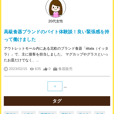
20代女性
高級食器ブランドのバイト体験談！良い緊張感を持
って働けました
アウトレットモール内にある北欧のブランド食器「iittala（イッタ
ラ）」で、主に接客を担当しました。 マグカップやグラスといっ
たお皿だけでなく、...
2023/02/15
635
0
食器販売
＜
...
タグ