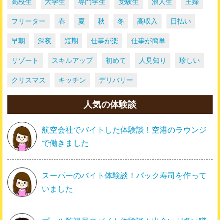
高校生
大学生
専門学生
受験生
浪人生
主婦
フリーター
春
夏
秋
冬
高収入
日払い
早朝
深夜
短期
仕事が楽
仕事が簡単
リゾート
スキルアップ
初めて
人見知り
珍しい
クリスマス
キッチン
デリバリー
人気の体験談
航空会社でバイトした体験談！空港のラウンジ
で働きました
スーパーのバイト体験談！パック寿司を作って
いました