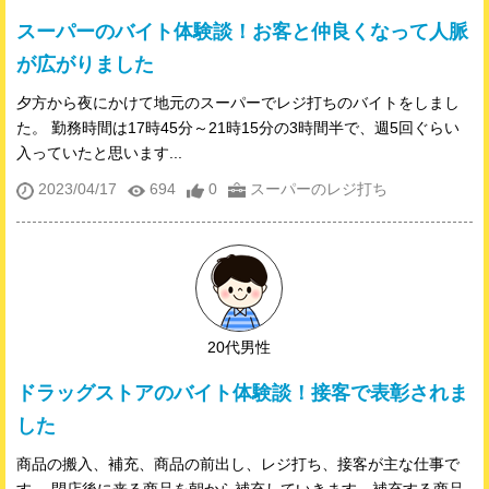
スーパーのバイト体験談！お客と仲良くなって人脈
が広がりました
夕方から夜にかけて地元のスーパーでレジ打ちのバイトをしまし
た。 勤務時間は17時45分～21時15分の3時間半で、週5回ぐらい
入っていたと思います...
2023/04/17
694
0
スーパーのレジ打ち
20代男性
ドラッグストアのバイト体験談！接客で表彰されま
した
商品の搬入、補充、商品の前出し、レジ打ち、接客が主な仕事で
す。 閉店後に来る商品を朝から補充していきます。補充する商品