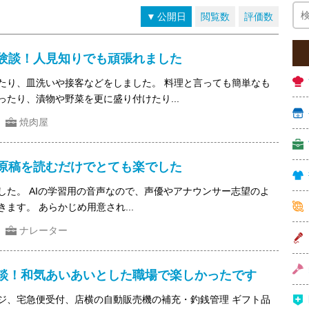
公開日
閲覧数
評価数
験談！人見知りでも頑張れました
たり、皿洗いや接客などをしました。 料理と言っても簡単なも
たり、漬物や野菜を更に盛り付けたり...
焼肉屋
原稿を読むだけでとても楽でした
した。 AIの学習用の音声なので、声優やアナウンサー志望のよ
ます。 あらかじめ用意され...
ナレーター
談！和気あいあいとした職場で楽しかったです
ジ、宅急便受付、店横の自動販売機の補充・釣銭管理 ギフト品