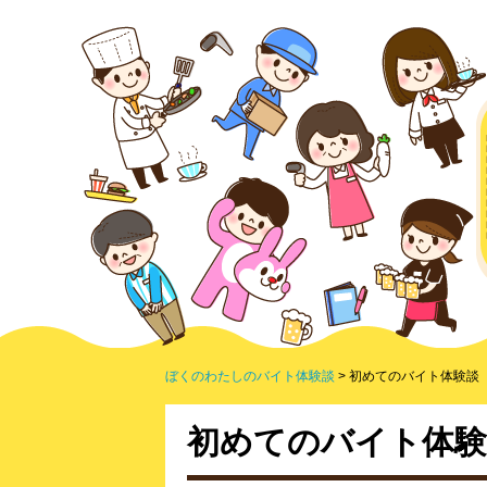
ぼくのわたしのバイト体験談
初めてのバイト体験談
初めてのバイト体験