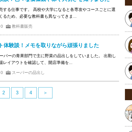
売する仕事です。 高校や大学になると各専攻やコースごとに選
るため、必要な教科書も異なってきま...
0
教科書販売
ト体験談！メモを取りながら頑張りました
スーパーの青果部門で主に野菜の品出しをしていました。 出勤し
レイアウトを確認して、開店準備を...
0
スーパーの品出し
2
3
4
＞