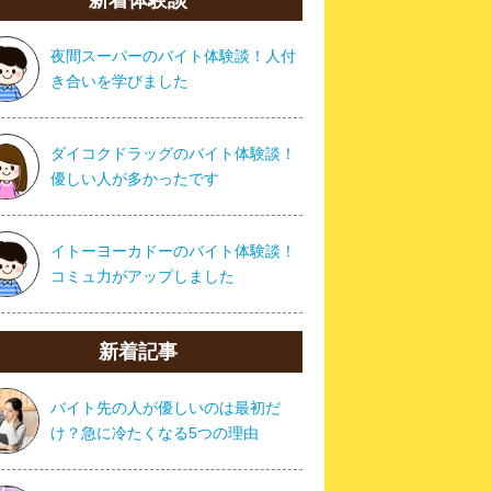
夜間スーパーのバイト体験談！人付
き合いを学びました
ダイコクドラッグのバイト体験談！
優しい人が多かったです
イトーヨーカドーのバイト体験談！
コミュ力がアップしました
新着記事
バイト先の人が優しいのは最初だ
け？急に冷たくなる5つの理由