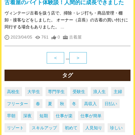
古着屋のバイト体験談！人間的に成長できました
ヴィンテージ古着を扱う店で、掃除・レジ打ち・商品管理・棚
卸・接客などをしました。 オーナー（店長）の古着の買い付けに
同行する場合もありました。 ...
2023/04/05
761
0
古着屋
＜
...
＞
タグ
高校生
大学生
専門学生
受験生
浪人生
主婦
フリーター
春
夏
秋
冬
高収入
日払い
早朝
深夜
短期
仕事が楽
仕事が簡単
リゾート
スキルアップ
初めて
人見知り
珍しい